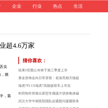
行
企业
行业
热点
生活
超4.6万家
猜你喜欢：
舌尖
缤果S官图公布将于第三季度上市
输，效
黄金首饰走向日常穿搭：老庙亮相天猫超
瑞虎7PLUS瑞虎7高能版双车上市实
村田制作所推出新型车规级片状铁氧体磁
输中，装
武汉大学中南医院团队赴疆慰问援疆医务