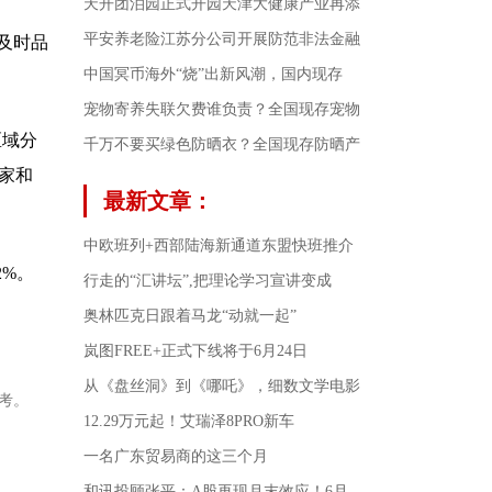
天开团泊园正式开园天津大健康产业再添
平安养老险江苏分公司开展防范非法金融
及时品
中国冥币海外“烧”出新风潮，国内现存
宠物寄养失联欠费谁负责？全国现存宠物
区域分
千万不要买绿色防晒衣？全国现存防晒产
余家和
最新文章：
中欧班列+西部陆海新通道东盟快班推介
2%。
行走的“汇讲坛”,把理论学习宣讲变成
奥林匹克日跟着马龙“动就一起”
岚图FREE+正式下线将于6月24日
从《盘丝洞》到《哪吒》，细数文学电影
考。
12.29万元起！艾瑞泽8PRO新车
一名广东贸易商的这三个月
和讯投顾张平：A股再现月末效应！6月