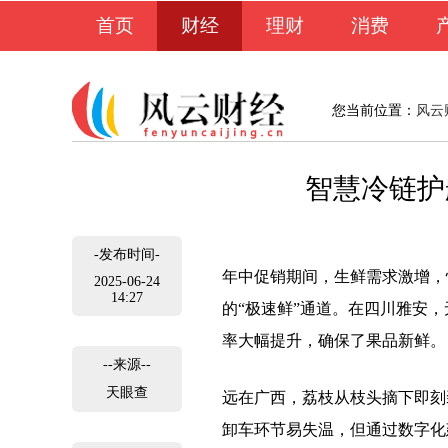
首页
财经
理财
消费
您当前位置：
风云
智慧冷链护
-发布时间-
年中促销期间，生鲜需求激增，
2025-06-24
14:27
的“极速鲜”通道。在四川雅安
率大幅提升，确保了果品新鲜。
--来源--
天眼查
远在广西，荔枝从枝头摘下即刻
卸车环节易失温，但通过数字化